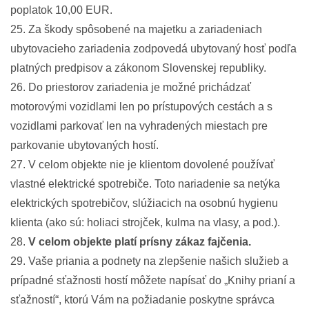
poplatok 10,00 EUR.
25. Za škody spôsobené na majetku a zariadeniach
ubytovacieho zariadenia zodpovedá ubytovaný hosť podľa
platných predpisov a zákonom Slovenskej republiky.
26. Do priestorov zariadenia je možné prichádzať
motorovými vozidlami len po prístupových cestách a s
vozidlami parkovať len na vyhradených miestach pre
parkovanie ubytovaných hostí.
27. V celom objekte nie je klientom dovolené používať
vlastné elektrické spotrebiče. Toto nariadenie sa netýka
elektrických spotrebičov, slúžiacich na osobnú hygienu
klienta (ako sú: holiaci strojček, kulma na vlasy, a pod.).
28.
V celom objekte platí prísny zákaz fajčenia.
29. Vaše priania a podnety na zlepšenie našich služieb a
prípadné sťažnosti hostí môžete napísať do „Knihy prianí a
sťažností“, ktorú Vám na požiadanie poskytne správca