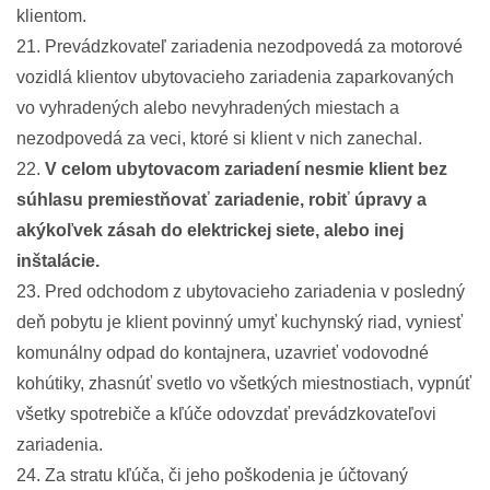
klientom.
21. Prevádzkovateľ zariadenia nezodpovedá za motorové
vozidlá klientov ubytovacieho zariadenia zaparkovaných
vo vyhradených alebo nevyhradených miestach a
nezodpovedá za veci, ktoré si klient v nich zanechal.
22.
V celom ubytovacom zariadení nesmie klient bez
súhlasu premiestňovať zariadenie, robiť úpravy a
akýkoľvek zásah do elektrickej siete, alebo inej
inštalácie.
23. Pred odchodom z ubytovacieho zariadenia v posledný
deň pobytu je klient povinný umyť kuchynský riad, vyniesť
komunálny odpad do kontajnera, uzavrieť vodovodné
kohútiky, zhasnúť svetlo vo všetkých miestnostiach, vypnúť
všetky spotrebiče a kľúče odovzdať prevádzkovateľovi
zariadenia.
24. Za stratu kľúča, či jeho poškodenia je účtovaný