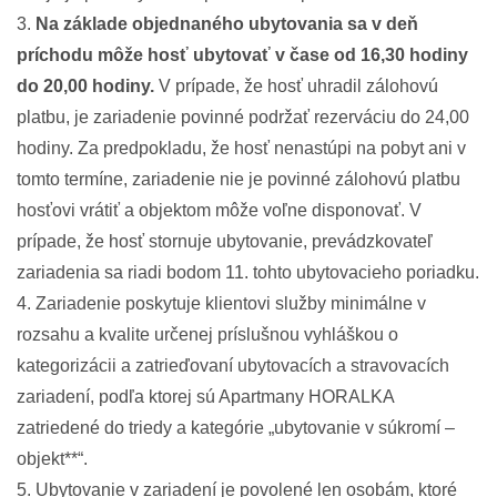
3.
Na základe objednaného ubytovania sa v deň
príchodu môže hosť ubytovať v čase od 16,30 hodiny
do 20,00 hodiny.
V prípade, že hosť uhradil zálohovú
platbu, je zariadenie povinné podržať rezerváciu do 24,00
hodiny. Za predpokladu, že hosť nenastúpi na pobyt ani v
tomto termíne, zariadenie nie je povinné zálohovú platbu
hosťovi vrátiť a objektom môže voľne disponovať. V
prípade, že hosť stornuje ubytovanie, prevádzkovateľ
zariadenia sa riadi bodom 11. tohto ubytovacieho poriadku.
4. Zariadenie poskytuje klientovi služby minimálne v
rozsahu a kvalite určenej príslušnou vyhláškou o
kategorizácii a zatrieďovaní ubytovacích a stravovacích
zariadení, podľa ktorej sú Apartmany HORALKA
zatriedené do triedy a kategórie „ubytovanie v súkromí –
objekt**“.
5. Ubytovanie v zariadení je povolené len osobám, ktoré