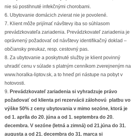
nie sú postihnuté infekčnými chorobami.
6. Ubytovanie domácich zvierat nie je povolené.
7. Klient môže prijímať návštevy iba so súhlasom
prevádzkovateľa zariadenia. Prevádzkovateľ zariadenia je
oprávnený požadovať od návštevy identifikačný doklad –
občiansky preukaz, resp. cestovný pas.
8. Za ubytovanie a poskytnuté služby je klient povinný
uhradiť cenu v súlade s platným cenníkom zverejneným na
www.horalka-liptov.sk, a to hneď pri nástupe na pobyt v
hotovosti.
9.
Prevádzkovateľ zariadenia si vyhradzuje právo
požadovať od klienta pri rezervácii zálohovú platbu vo
výške 50% z ceny ubytovania v mimo sezóne, ktorá je
od 1. apríla do 20. júna a od 1. septembra do 20.
decembra. V sezóne (letná a zimná) od 21.júna do 31.
augusta a od 21. decembra do 31. marca si