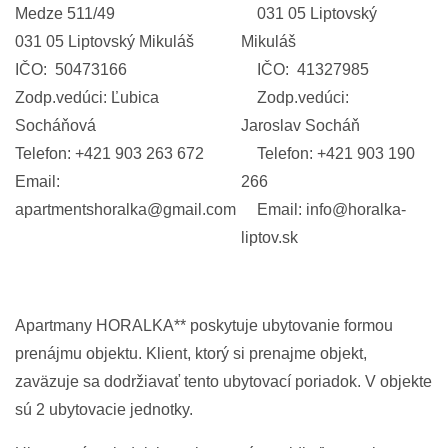
Medze 511/49
031 05 Liptovský
031 05 Liptovský Mikuláš
Mikuláš
IČO: 50473166
IČO: 41327985
Zodp.vedúci: Ľubica
Zodp.vedúci:
Socháňová
Jaroslav Socháň
Telefon: +421 903 263 672
Telefon: +421 903 190
Email:
266
apartmentshoralka@gmail.com
Email: info@horalka-
liptov.sk
Apartmany HORALKA** poskytuje ubytovanie formou
prenájmu objektu. Klient, ktorý si prenajme objekt,
zaväzuje sa dodržiavať tento ubytovací poriadok. V objekte
sú 2 ubytovacie jednotky.