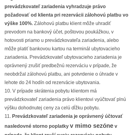
prevádzkovateľ zariadenia vyhradzuje právo
požadovať od klienta pri rezervácii zálohovú platbu vo
výške 100%.
Zálohovú platbu klient môže uhradiť
prevodom na bankový účet, poštovou poukážkou, v
hotovosti priamo u prevádzkovateľa zariadenia, alebo
môže platiť bankovou kartou na terminál ubytovacieho
zariadenia. Prevádzkovateľ ubytovacieho zariadenia je
oprávnený zrušiť predbežnú rezerváciu v prípade, že
neobdržal zálohovú platbu, ani potvrdenie o úhrade v
lehote do 24 hodín od rezervácie ubytovania.
10. V prípade skrátenia pobytu klientom má
prevádzkovateľ zariadenia právo klientovi vyúčtovať plnú
výšku dohodnutej ceny za celú dĺžku pobytu.
11.
Prevádzkovateľ zariadenia je oprávnený účtovať
v mimo sezóne
nasledovné storno poplatky
v