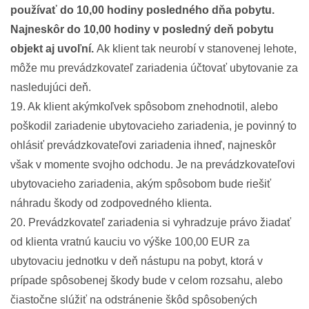
používať do 10,00 hodiny posledného dňa pobytu.
Najneskôr do 10,00 hodiny v posledný deň pobytu
objekt aj uvoľní.
Ak klient tak neurobí v stanovenej lehote,
môže mu prevádzkovateľ zariadenia účtovať ubytovanie za
nasledujúci deň.
19. Ak klient akýmkoľvek spôsobom znehodnotil, alebo
poškodil zariadenie ubytovacieho zariadenia, je povinný to
ohlásiť prevádzkovateľovi zariadenia ihneď, najneskôr
však v momente svojho odchodu. Je na prevádzkovateľovi
ubytovacieho zariadenia, akým spôsobom bude riešiť
náhradu škody od zodpovedného klienta.
20. Prevádzkovateľ zariadenia si vyhradzuje právo žiadať
od klienta vratnú kauciu vo výške 100,00 EUR za
ubytovaciu jednotku v deň nástupu na pobyt, ktorá v
prípade spôsobenej škody bude v celom rozsahu, alebo
čiastočne slúžiť na odstránenie škôd spôsobených