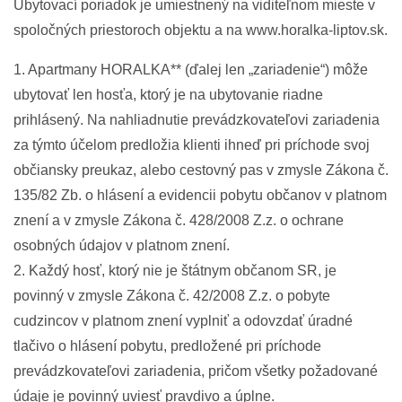
Ubytovací poriadok je umiestnený na viditeľnom mieste v
spoločných priestoroch objektu a na www.horalka-liptov.sk.
1. Apartmany HORALKA** (ďalej len „zariadenie“) môže
ubytovať len hosťa, ktorý je na ubytovanie riadne
prihlásený. Na nahliadnutie prevádzkovateľovi zariadenia
za týmto účelom predložia klienti ihneď pri príchode svoj
občiansky preukaz, alebo cestovný pas v zmysle Zákona č.
135/82 Zb. o hlásení a evidencii pobytu občanov v platnom
znení a v zmysle Zákona č. 428/2008 Z.z. o ochrane
osobných údajov v platnom znení.
2. Každý hosť, ktorý nie je štátnym občanom SR, je
povinný v zmysle Zákona č. 42/2008 Z.z. o pobyte
cudzincov v platnom znení vyplniť a odovzdať úradné
tlačivo o hlásení pobytu, predložené pri príchode
prevádzkovateľovi zariadenia, pričom všetky požadované
údaje je povinný uviesť pravdivo a úplne.