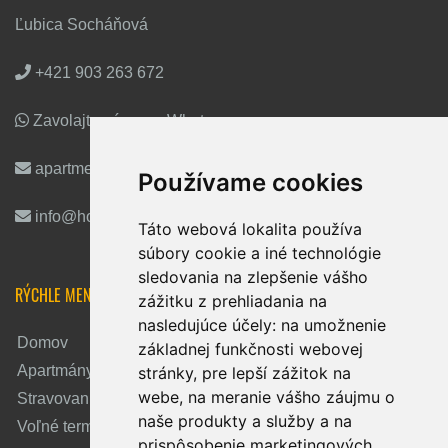
Ľubica Socháňová
+421 903 263 672
Zavolajte nám cez Whatsapp
apartmentshoralka@gmail.com
Používame cookies
info@horalka-liptov.sk
Táto webová lokalita používa
súbory cookie a iné technológie
sledovania na zlepšenie vášho
RÝCHLE MENU
zážitku z prehliadania na
nasledujúce účely:
na umožnenie
Domov
základnej funkčnosti webovej
Apartmány
stránky
,
pre lepší zážitok na
webe
,
na meranie vášho záujmu o
Stravovanie
naše produkty a služby a na
Voľné termíny
prispôsobenie marketingových