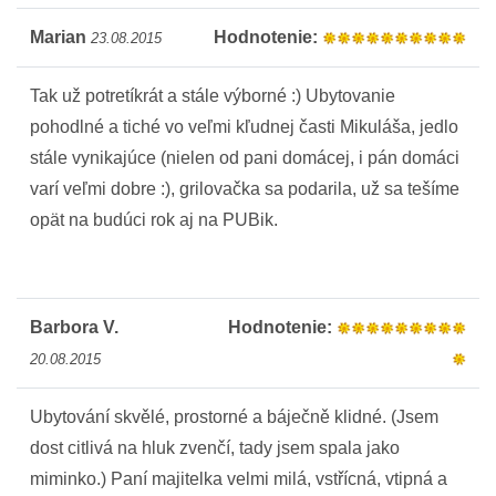
Marian
Hodnotenie:
23.08.2015
Tak už potretíkrát a stále výborné :) Ubytovanie
pohodlné a tiché vo veľmi kľudnej časti Mikuláša, jedlo
stále vynikajúce (nielen od pani domácej, i pán domáci
varí veľmi dobre :), grilovačka sa podarila, už sa tešíme
opät na budúci rok aj na PUBik.
Barbora V.
Hodnotenie:
20.08.2015
Ubytování skvělé, prostorné a báječně klidné. (Jsem
dost citlivá na hluk zvenčí, tady jsem spala jako
miminko.) Paní majitelka velmi milá, vstřícná, vtipná a