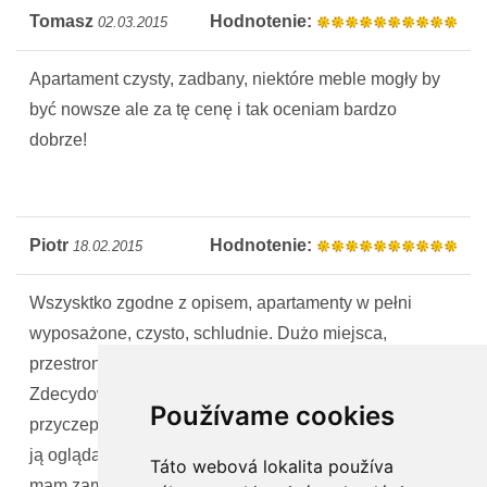
Tomasz
Hodnotenie:
02.03.2015
Apartament czysty, zadbany, niektóre meble mogły by
być nowsze ale za tę cenę i tak oceniam bardzo
dobrze!
Piotr
Hodnotenie:
18.02.2015
Wszysktko zgodne z opisem, apartamenty w pełni
wyposażone, czysto, schludnie. Dużo miejsca,
przestronne pomieszczenia, własna suszarnia.
Zdecydowanie polecam! Jedynie do czego można się
Používame cookies
przyczepić to telewizja, ale nie po to się wyjeżdza, żeby
ją oglądać. Zdecydowanie polecam i na przyszłość nie
Táto webová lokalita používa
mam zamiaru szukać niczego innego.