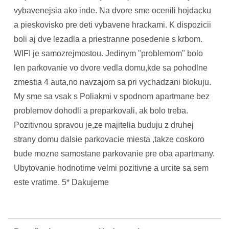
vybavenejsia ako inde. Na dvore sme ocenili hojdacku
a pieskovisko pre deti vybavene hrackami. K dispozicii
boli aj dve lezadla a priestranne posedenie s krbom.
WIFI je samozrejmostou. Jedinym "problemom" bolo
len parkovanie vo dvore vedla domu,kde sa pohodlne
zmestia 4 auta,no navzajom sa pri vychadzani blokuju.
My sme sa vsak s Poliakmi v spodnom apartmane bez
problemov dohodli a preparkovali, ak bolo treba.
Pozitivnou spravou je,ze majitelia buduju z druhej
strany domu dalsie parkovacie miesta ,takze coskoro
bude mozne samostane parkovanie pre oba apartmany.
Ubytovanie hodnotime velmi pozitivne a urcite sa sem
este vratime. 5* Dakujeme