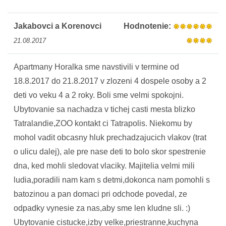
Jakabovci a Korenovci
Hodnotenie:
21.08.2017
Apartmany Horalka sme navstivili v termine od
18.8.2017 do 21.8.2017 v zlozeni 4 dospele osoby a 2
deti vo veku 4 a 2 roky. Boli sme velmi spokojni.
Ubytovanie sa nachadza v tichej casti mesta blizko
Tatralandie,ZOO kontakt ci Tatrapolis. Niekomu by
mohol vadit obcasny hluk prechadzajucich vlakov (trat
o ulicu dalej), ale pre nase deti to bolo skor spestrenie
dna, ked mohli sledovat vlaciky. Majitelia velmi mili
ludia,poradili nam kam s detmi,dokonca nam pomohli s
batozinou a pan domaci pri odchode povedal, ze
odpadky vynesie za nas,aby sme len kludne sli. :)
Ubytovanie cistucke,izby velke,priestranne,kuchyna