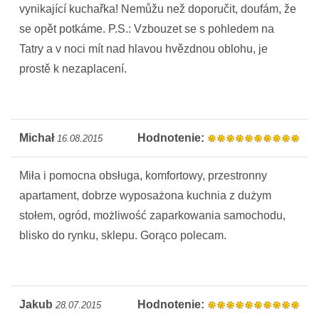
vynikající kuchařka! Nemůžu než doporučit, doufám, že
se opět potkáme. P.S.: Vzbouzet se s pohledem na
Tatry a v noci mít nad hlavou hvězdnou oblohu, je
prostě k nezaplacení.
Michał
Hodnotenie:
16.08.2015
Miła i pomocna obsługa, komfortowy, przestronny
apartament, dobrze wyposażona kuchnia z dużym
stołem, ogród, możliwość zaparkowania samochodu,
blisko do rynku, sklepu. Gorąco polecam.
Jakub
Hodnotenie:
28.07.2015