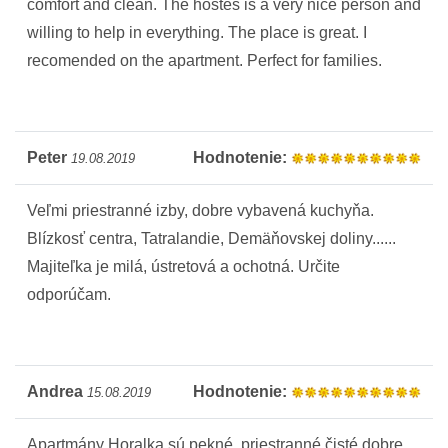
comfort and clean. The hostes is a very nice person and
willing to help in everything. The place is great. I
recomended on the apartment. Perfect for families.
Peter
Hodnotenie:
19.08.2019
Veľmi priestranné izby, dobre vybavená kuchyňa.
Blízkosť centra, Tatralandie, Demäňovskej doliny......
Majiteľka je milá, ústretová a ochotná. Určite
odporúčam.
Andrea
Hodnotenie:
15.08.2019
Apartmány Horalka sú pekné, priestranné,čisté,dobre