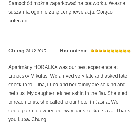
Samochód można zaparkować na podwórku. Własna
suszarnia ogólnie za tę cenę rewelacja. Gorąco
polecam
Chung
Hodnotenie:
28.12.2015
Apartmány HORALKA was our best experience at
Liptocsky Mikulas. We arrived very late and asked late
check-in to Luba, Luba and her family are so kind and
help us. My daughter left her t-shirt in the flat. She tried
to reach to us, she called to our hotel in Jasna. We
could pick it up when our way back to Bratislava. Thank
you Luba. Chung.