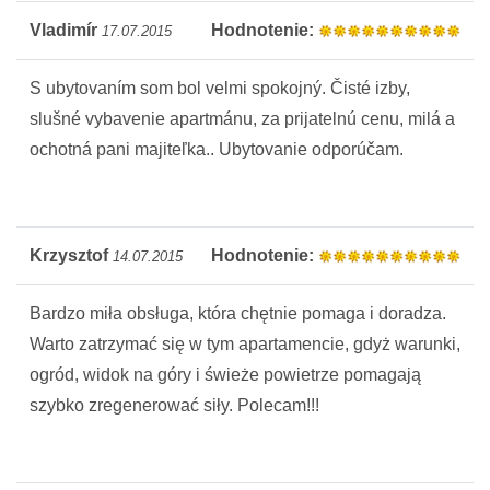
Vladimír
Hodnotenie:
17.07.2015
S ubytovaním som bol velmi spokojný. Čisté izby,
slušné vybavenie apartmánu, za prijatelnú cenu, milá a
ochotná pani majiteľka.. Ubytovanie odporúčam.
Krzysztof
Hodnotenie:
14.07.2015
Bardzo miła obsługa, która chętnie pomaga i doradza.
Warto zatrzymać się w tym apartamencie, gdyż warunki,
ogród, widok na góry i świeże powietrze pomagają
szybko zregenerować siły. Polecam!!!