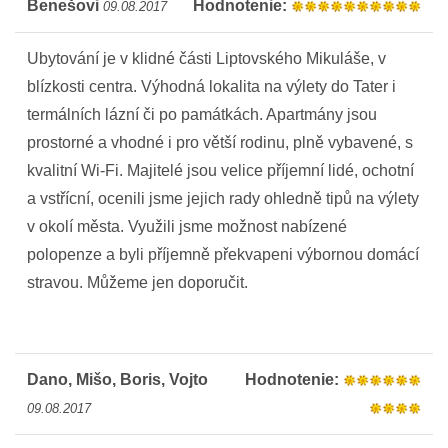
Benešovi
Hodnotenie:
09.08.2017
Ubytování je v klidné části Liptovského Mikuláše, v
blízkosti centra. Výhodná lokalita na výlety do Tater i
termálních lázní či po památkách. Apartmány jsou
prostorné a vhodné i pro větší rodinu, plně vybavené, s
kvalitní Wi-Fi. Majitelé jsou velice příjemní lidé, ochotní
a vstřícní, ocenili jsme jejich rady ohledně tipů na výlety
v okolí města. Využili jsme možnost nabízené
polopenze a byli příjemně překvapeni výbornou domácí
stravou. Můžeme jen doporučit.
Dano, Mišo, Boris, Vojto
Hodnotenie:
09.08.2017