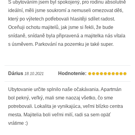
S ubytováním jsem byl spokojený, pro rodinu absolutně
ideální, měli jsme soukromí a nemuseli omezovat děti,
který po výletech potřebovali hlasitěji sdílet radost.
Oceňuji ochotu majitelů, jak jsme si řekli, že bude
snídaně, snídaně byla připravená a majitelka nás vítala
s úsměvem. Parkování na pozemku je také super.
Dárius
Hodnotenie:
18.10.2021
Ubytovanie určite splnilo naše očakávania. Apartmán
bol pekný, veľký, mali sme naozaj všetko, čo sme
potrebovali. Lokalita je vynikajúca, veľmi blízko centra
mesta. Majitelia boli veľmi milí, radi sa sem opäť
vrátime :)