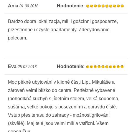
Ania
Hodnotenie:
01.09.2016
Bardzo dobra lokalizacja, mili i gościnni gospodarze,
przestronne i czyste apartamenty. Zdecydowanie
polecam.
Eva
Hodnotenie:
25.07.2016
Moc pěkné ubytování v klidné části Lipt. Mikuláše a
zároveň velmi blízko do centra. Perfektně vybavené
(pohodlkńá kuchyň s jídelním stolem, velká koupelna,
sušárna, velké pokoje s posezením) a opravdu čísté.
Vstup přes terasu do zahrady - možnost grilování
(skvělé). Majitelé jsou velmi milí a vstřícní. Všem
doporučuji