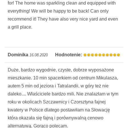
for! The home was sparkling clean and equipped with
everything! We will be happy to be back! Can only
recommend it! They have also very nice yard and even
a grill place.
Dominika
Hodnotenie:
16.08.2020
Duże, bardzo wygodnie, czyste, dobrze wyposażone
mieszkanie. 10 min spacerkiem od centrum Mikulasza,
autem 5 min od jeziora i Tatralandii, w góry też nie
daleko.... Właściciele bardzo mili. Nie znalazłam w tym
roku w okolicach Szczawnicy i Czorsztyna fajnej
kwatery w Polsce dlatego postawiłam na Słowację
która okazała się fajną i porównywalną cenowo
alternatywą. Gorąco polecam.