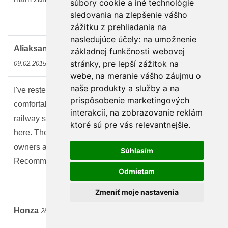
súbory cookie a iné technológie
sledovania na zlepšenie vášho
zážitku z prehliadania na
nasledujúce účely:
na umožnenie
Aliaksandr
Hodnotenie:
základnej funkčnosti webovej
stránky
,
pre lepší zážitok na
09.02.2015
webe
,
na meranie vášho záujmu o
naše produkty a služby a na
I've rested here with group of friends. The house is
prispôsobenie marketingových
comfortable and has good location. Aqua park, shops,
interakcií
,
na zobrazovanie reklám
railway station are near and ski resort is not far from
ktoré sú pre vás relevantnejšie
.
here. There are bbq, parking for several cars, wi-fi. The
owners are very pleasant and hospitable. Good price!
Súhlasím
Recommended!
Odmietam
Zmeniť moje nastavenia
Honza
Hodnotenie:
28.01.2015