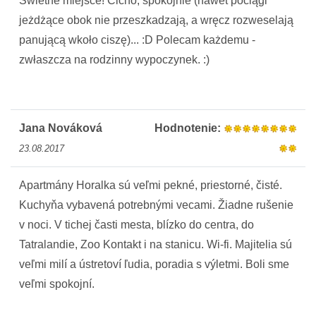
Świetne miejsce! Cicho, spokojnie (nawet pociągi
jeżdżące obok nie przeszkadzają, a wręcz rozweselają
panującą wkoło ciszę)... :D Polecam każdemu -
zwłaszcza na rodzinny wypoczynek. :)
Jana Nováková
Hodnotenie:
23.08.2017
Apartmány Horalka sú veľmi pekné, priestorné, čisté.
Kuchyňa vybavená potrebnými vecami. Žiadne rušenie
v noci. V tichej časti mesta, blízko do centra, do
Tatralandie, Zoo Kontakt i na stanicu. Wi-fi. Majitelia sú
veľmi milí a ústretoví ľudia, poradia s výletmi. Boli sme
veľmi spokojní.