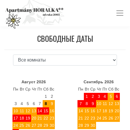
СВОБОДНЫЕ ДАТЫ
Август 2026
Сентябрь 2026
Пн
Вт
Ср
Чт
Пт
Сб
Вс
Пн
Вт
Ср
Чт
Пт
Сб
Вс
1
2
1
2
3
4
5
6
3
4
5
6
7
8
9
7
8
9
10
11
12
13
10
11
12
13
14
15
16
14
15
16
17
18
19
20
17
18
19
20
21
22
23
21
22
23
24
25
26
27
24
25
26
27
28
29
30
28
29
30